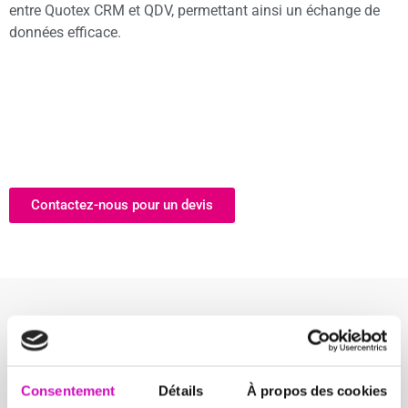
entre Quotex CRM et QDV, permettant ainsi un échange de
données efficace.
Contactez-nous pour un devis
Connecteur QUOTEX CRM vers QDV :
Simplifiez Votre Workflow
Consentement
Détails
À propos des cookies
QDV (Quick devis) est un formidable outil de chiffrage, Il a