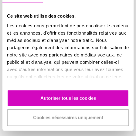
cependant besoin d’être complété par un CRM pour être
optimal.
Ce site web utilise des cookies.
Les cookies nous permettent de personnaliser le contenu
QUOTEX CRM est une excellente solution pour suivre les
et les annonces, d'offrir des fonctionnalités relatives aux
opportunités, gérer les encours de devis et facturer les
médias sociaux et d'analyser notre trafic. Nous
clients. Ses fonctionnalités en termes de devis nécessitent
partageons également des informations sur l'utilisation de
d’être connecté à un logiciel de chiffrage comme QDV.
notre site avec nos partenaires de médias sociaux, de
publicité et d'analyse, qui peuvent combiner celles-ci
Si vous souhaitez bénéficier des apports de chacune de ses
avec d'autres informations que vous leur avez fournies
deux solutions, rassurez-vous nous avons développé un
ou qu'ils ont collectées lors de votre utilisation de leurs
connecteur qui permet de réduire vos temps de saisies et
services.
centraliser les informations.
Autoriser tous les cookies
Économie de Temps et d’Effort : En simplifiant le processus
de connexion et en automatisant la transmission des
Cookies nécessaires uniquement
données, vous gagnerez un temps précieux, vous permettant
de vous concentrer sur des tâches essentielles.