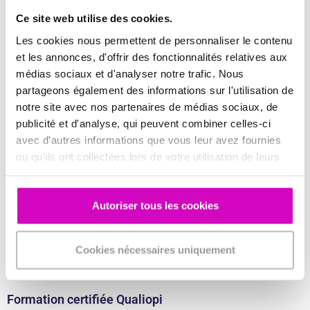
des échanges approfondis pour saisir précisément ce que
Ce site web utilise des cookies.
vous souhaitez obtenir du logiciel ou du service. Il faut
Les cookies nous permettent de personnaliser le contenu
identifier les fonctionnalités requises, les spécificités et les
et les annonces, d'offrir des fonctionnalités relatives aux
objectifs de manière à personnaliser la solution proposée.
médias sociaux et d'analyser notre trafic. Nous
partageons également des informations sur l'utilisation de
notre site avec nos partenaires de médias sociaux, de
Paramétrage et installation
publicité et d'analyse, qui peuvent combiner celles-ci
avec d'autres informations que vous leur avez fournies
Une fois que vos besoins sont clairement définis, nous
ou qu'ils ont collectées lors de votre utilisation de leurs
entamons la phase de paramétrage et d’installation. Cette
services.
étape implique la configuration minutieuse du logiciel selon
vos exigences. Chaque détail est pris en compte, de la
Autoriser tous les cookies
personnalisation des fonctionnalités à l’intégration dans le
système existant. L’objectif est d’optimiser les performances
et l’adaptabilité du logiciel à votre environnement.
Cookies nécessaires uniquement
Formation certifiée Qualiopi