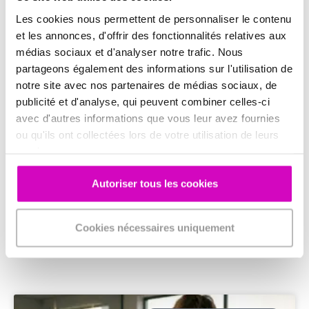
Les cookies nous permettent de personnaliser le contenu
et les annonces, d'offrir des fonctionnalités relatives aux
médias sociaux et d'analyser notre trafic. Nous
partageons également des informations sur l'utilisation de
notre site avec nos partenaires de médias sociaux, de
Précédent
Suivant
publicité et d'analyse, qui peuvent combiner celles-ci
EXCEL-LEZ DANS LE CHOIX DE VOTRE LOGICIEL DE CHIFFRAGE
RETOUR D’EXPÉRIENCE DE LA FORMATION CONTINUE À L’ESSCA
avec d'autres informations que vous leur avez fournies
ou qu'ils ont collectées lors de votre utilisation de leurs
services.
Autoriser tous les cookies
Ces articles pourraient
Cookies nécessaires uniquement
aussi vous intéresser