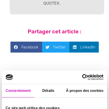
QUOTEX.
Partager cet article :
Facebook
Twitter
LinkedIn
Laisser un commentaire
Consentement
Détails
À propos des cookies
Vous devez
vous connecter
pour publier un
commentaire.
Ce site web utilise des cookies.