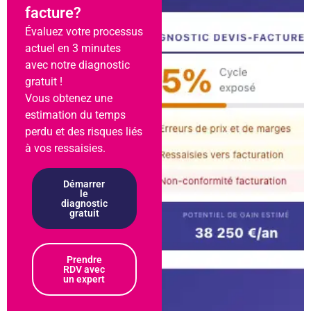
facture?
Évaluez votre processus
actuel en 3 minutes
avec notre diagnostic
gratuit !
Vous obtenez une
estimation du temps
perdu et des risques liés
à vos ressaisies.
Démarrer
le
diagnostic
gratuit
Prendre
RDV avec
un expert