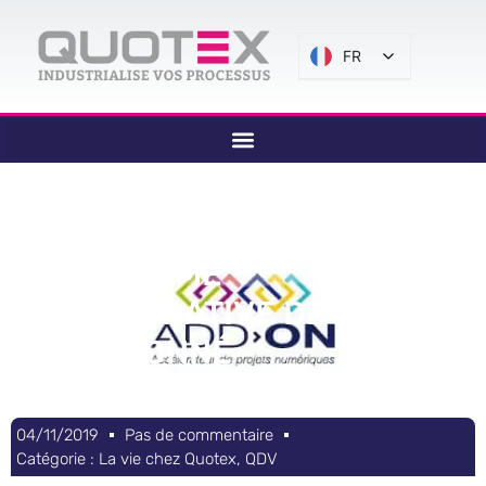
FR
ADD-ON : LE PROJET DE
PLATEFORME
COLLABORATIVE DE QUOTEX
SÉLECTIONNÉ
04/11/2019
Pas de commentaire
Catégorie :
La vie chez Quotex
,
QDV