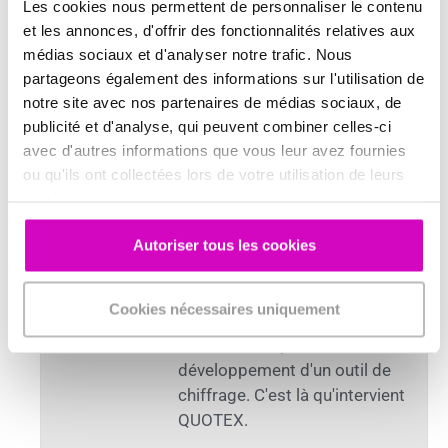
Les cookies nous permettent de personnaliser le contenu
et les annonces, d'offrir des fonctionnalités relatives aux
médias sociaux et d'analyser notre trafic. Nous
partageons également des informations sur l'utilisation de
notre site avec nos partenaires de médias sociaux, de
Joachim Ménager
publicité et d'analyse, qui peuvent combiner celles-ci
A vos côtés pour répondre à
avec d'autres informations que vous leur avez fournies
vos besoins spécifiques
ou qu'ils ont collectées lors de votre utilisation de leurs
d'études de prix, de rédaction
services.
d'offres commerciales et de
gestion globale de votre
Autoriser tous les cookies
entreprise. Les commerciaux
et deviseurs doivent se
Cookies nécessaires uniquement
focaliser sur la prise de
commandes, pas sur le
développement d'un outil de
chiffrage. C'est là qu'intervient
QUOTEX.