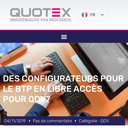
FR
DES CONFIGURATEURS POUR
LE BTP EN LIBRE ACCÈS
POUR QDV7
04/11/2019
Pas de commentaire
Catégorie :
QDV