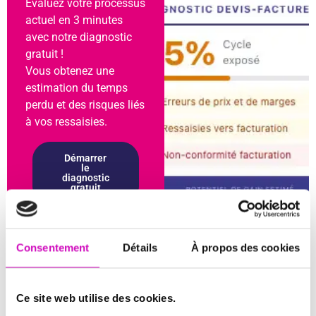
Évaluez votre processus
actuel en 3 minutes
avec notre diagnostic
gratuit !
Vous obtenez une
estimation du temps
perdu et des risques liés
à vos ressaisies.
Démarrer
le
diagnostic
gratuit
Prendre
RDV avec
Consentement
Détails
À propos des cookies
un expert
Ce site web utilise des cookies.