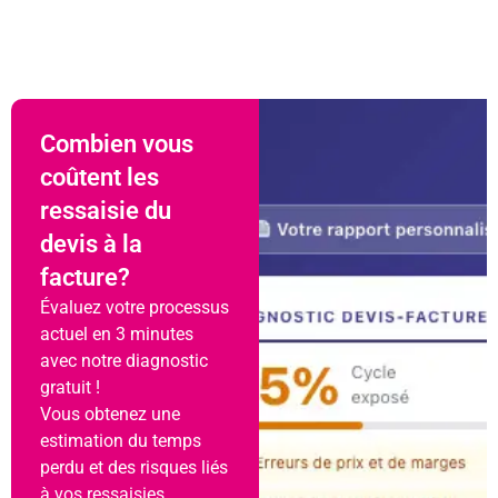
Combien vous
coûtent les
ressaisie du
devis à la
facture?
Évaluez votre processus
actuel en 3 minutes
avec notre diagnostic
gratuit !
Vous obtenez une
estimation du temps
perdu et des risques liés
à vos ressaisies.