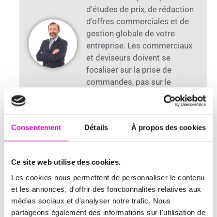
d'études de prix, de rédaction
d'offres commerciales et de
gestion globale de votre
entreprise. Les commerciaux
et deviseurs doivent se
focaliser sur la prise de
commandes, pas sur le
développement d'un outil de
chiffrage. C'est là qu'intervient
QUOTEX.
Consentement
Détails
À propos des cookies
Ce site web utilise des cookies.
Partager cet article :
Les cookies nous permettent de personnaliser le contenu
et les annonces, d'offrir des fonctionnalités relatives aux
médias sociaux et d'analyser notre trafic. Nous
Facebook
Twitter
LinkedIn
partageons également des informations sur l'utilisation de