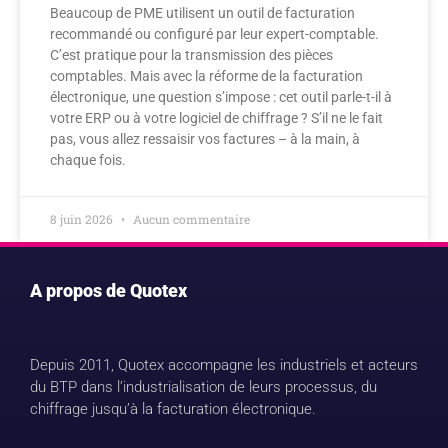
Beaucoup de PME utilisent un outil de facturation
recommandé ou configuré par leur expert-comptable.
C’est pratique pour la transmission des pièces
comptables. Mais avec la réforme de la facturation
électronique, une question s’impose : cet outil parle-t-il à
votre ERP ou à votre logiciel de chiffrage ? S’il ne le fait
pas, vous allez ressaisir vos factures – à la main, à
chaque fois.
8 juin 2026
Aucun commentaire
A propos de Quotex
Depuis 2011, Quotex accompagne les industriels et acteurs
du BTP dans l’industrialisation de leurs processus, du
chiffrage jusqu’à la facturation électronique.