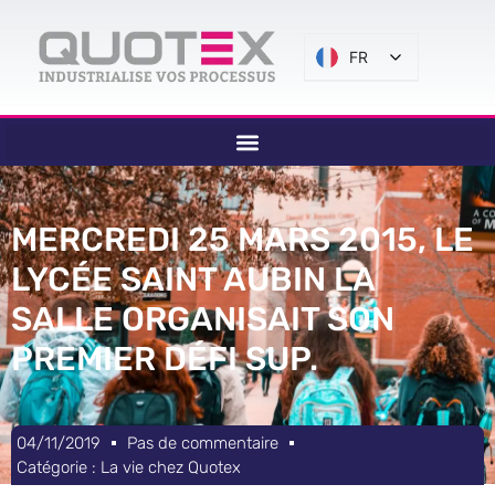
FR
MERCREDI 25 MARS 2015, LE
LYCÉE SAINT AUBIN LA
SALLE ORGANISAIT SON
PREMIER DÉFI SUP.
04/11/2019
Pas de commentaire
Catégorie :
La vie chez Quotex