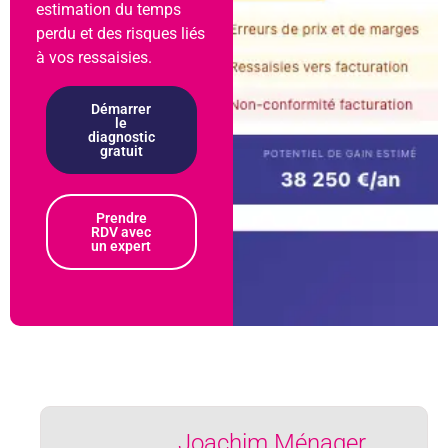
estimation du temps
perdu et des risques liés
à vos ressaisies.
Démarrer
le
diagnostic
gratuit
Prendre
RDV avec
un expert
Joachim Ménager