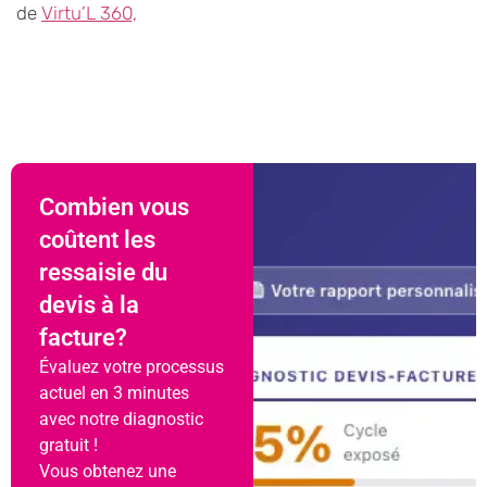
de
Virtu’L 360,
Combien vous
coûtent les
ressaisie du
devis à la
facture?
Évaluez votre processus
actuel en 3 minutes
avec notre diagnostic
gratuit !
Vous obtenez une