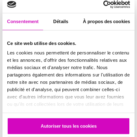
Facebook
Twitter
LinkedIn
Consentement
Détails
À propos des cookies
Ce site web utilise des cookies.
Les cookies nous permettent de personnaliser le contenu
Laisser un commentaire
et les annonces, d'offrir des fonctionnalités relatives aux
médias sociaux et d'analyser notre trafic. Nous
partageons également des informations sur l'utilisation de
Vous devez
vous connecter
pour publier un
notre site avec nos partenaires de médias sociaux, de
commentaire.
publicité et d'analyse, qui peuvent combiner celles-ci
avec d'autres informations que vous leur avez fournies
ou qu'ils ont collectées lors de votre utilisation de leurs
services.
Autoriser tous les cookies
Précédent
Suivant
NOUS SOMMES LES FORGERONS !
UN ROBOT POUR REMPLACER VOS COMMERCIAUX ?