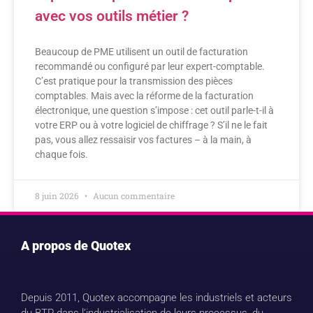
avec vos outils métier ?
Beaucoup de PME utilisent un outil de facturation
recommandé ou configuré par leur expert-comptable.
C’est pratique pour la transmission des pièces
comptables. Mais avec la réforme de la facturation
électronique, une question s’impose : cet outil parle-t-il à
votre ERP ou à votre logiciel de chiffrage ? S’il ne le fait
pas, vous allez ressaisir vos factures – à la main, à
chaque fois.
8 juin 2026
Aucun commentaire
A propos de Quotex
Depuis 2011, Quotex accompagne les industriels et acteurs