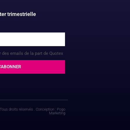
er trimestrielle
r des emails de la part de Quotex
S'ABONNER
Tous droits réservés . Conception :
Pogo
Marketing