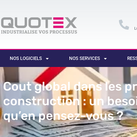
L
NOS LOGICIELS
NOS SERVICES
RES
Cout global dans les p
construction : un beso
qu’en pensez-vous ?