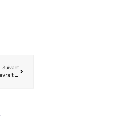
Suivant
Pourquoi un fabricant de machines spéciales devrait choisir Excel comme solution de chiffrage ?
r