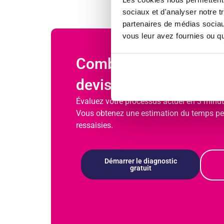
sociaux et d'analyser notre t
partenaires de médias sociaux
vous leur avez fournies ou qu'
Combien vous coûtent 
devis à la facture?
Évaluez votre processus actuel en 3 minute
Vous obtenez une estimation du temps perd
ressaisies.
Démarrer le diagnostic
gratuit