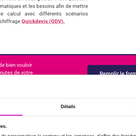
ématiques et les besoins afin de mettre
 calcul avec différents scénarios
 chiffrage
Quickdevis (QDV).
e bien vouloir
inutes de votre
Remplir le form
Détails
ies.
e personnaliser le contenu et les annonces, d'offrir des fonctio