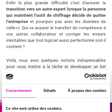
Enfin la plus grande difficulté c’est d’assurer la
transition vers un autre expert lorsque la personne
qui maintient l’outil de chiffrage décide de quitter
l’entreprise
et pourquoi pas avec les données de
celle-ci. Qui va assurer le transfert de compétence à
vos autres collaborateur et corriger les erreurs
inévitables que tout logiciel aussi perfectionné soit-il
contient ?
Voilà, vous avez quelques notions indispensables
pour vous mettre à la tâche et développer un bel
outil de chiffrage dans Excel. Bon courage et surtout
bons chiffrages.
Consentement
Détails
À propos des cookies
Ce site web utilise des cookies.
Vous souhaitez gagner du temps et limiter les erreurs