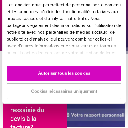
dans l’établissement de vos chiffrages?
Les cookies nous permettent de personnaliser le contenu
et les annonces, d'offrir des fonctionnalités relatives aux
Découvrez notre logiciel QDV (Quick Devis) !
médias sociaux et d'analyser notre trafic. Nous
partageons également des informations sur l'utilisation de
notre site avec nos partenaires de médias sociaux, de
publicité et d'analyse, qui peuvent combiner celles-ci
Découvrir Quick Devis
avec d'autres informations que vous leur avez fournies
ou qu'ils ont collectées lors de votre utilisation de leurs
services.
Autoriser tous les cookies
Cookies nécessaires uniquement
Combien vous
coûtent les
ressaisie du
devis à la
facture?