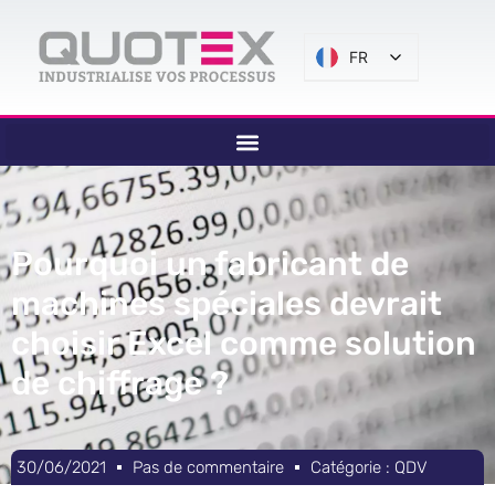
FR
Pourquoi un fabricant de
machines spéciales devrait
choisir Excel comme solution
de chiffrage ?
30/06/2021
Pas de commentaire
Catégorie :
QDV