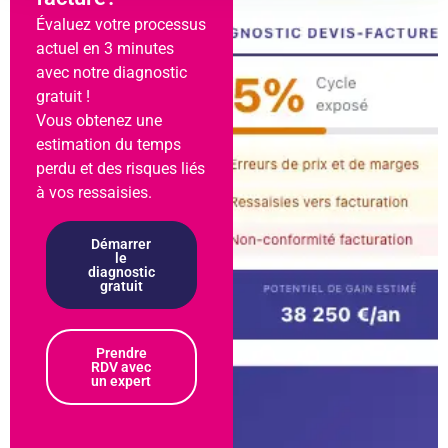
Évaluez votre processus
actuel en 3 minutes
avec notre diagnostic
gratuit !
Vous obtenez une
estimation du temps
perdu et des risques liés
à vos ressaisies.
Démarrer
le
diagnostic
gratuit
Prendre
RDV avec
un expert